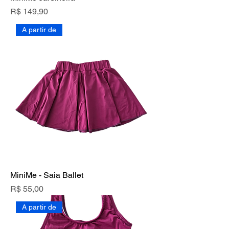
Preço
R$ 149,90
A partir de
MiniMe - Saia Ballet
Preço
R$ 55,00
A partir de