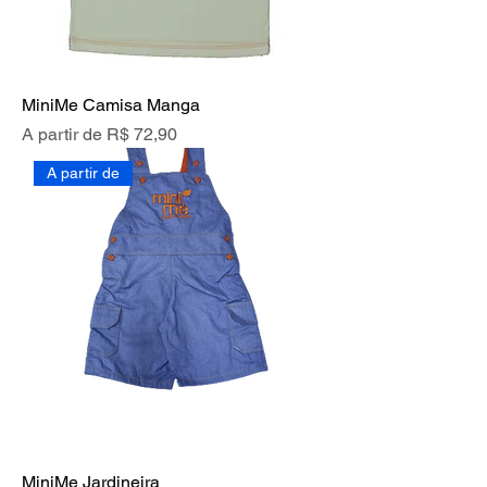
MiniMe Camisa Manga
Preço promocional
A partir de
R$ 72,90
A partir de
MiniMe Jardineira