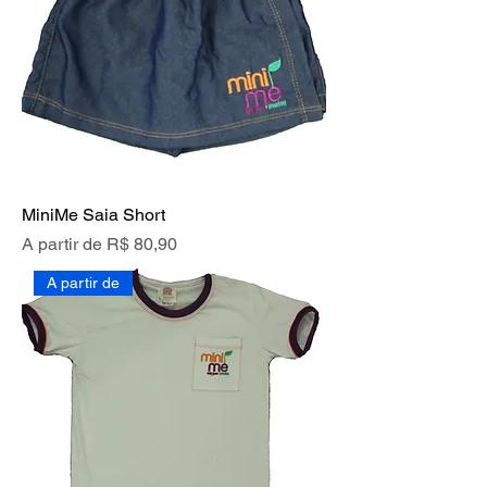
MiniMe Saia Short
Preço promocional
A partir de
R$ 80,90
A partir de