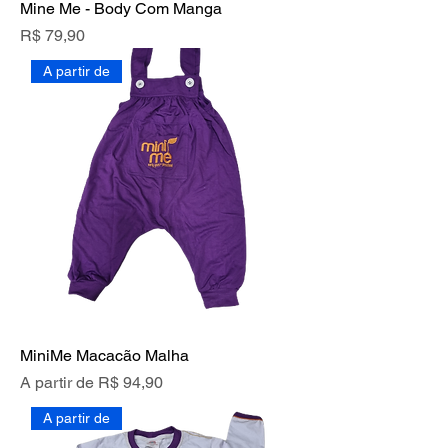
Mine Me - Body Com Manga
Preço
R$ 79,90
A partir de
MiniMe Macacão Malha
Preço promocional
A partir de
R$ 94,90
A partir de