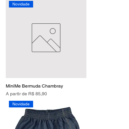
Novidade
MiniMe Bermuda Chambray
Preço promocional
A partir de
R$ 85,90
Novidade