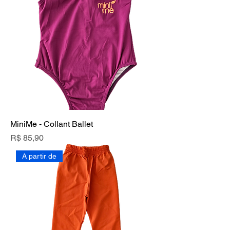
MiniMe - Collant Ballet
Preço
R$ 85,90
A partir de