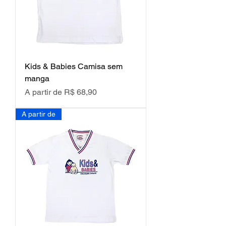
Kids & Babies Camisa sem
manga
Preço promocional
A partir de
R$ 68,90
A partir de