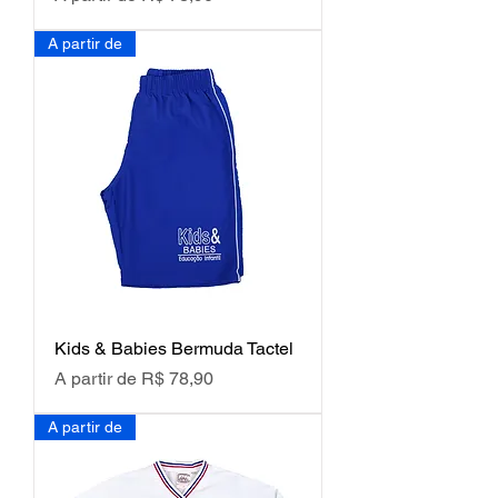
A partir de
Kids & Babies Bermuda Tactel
Preço promocional
A partir de
R$ 78,90
A partir de