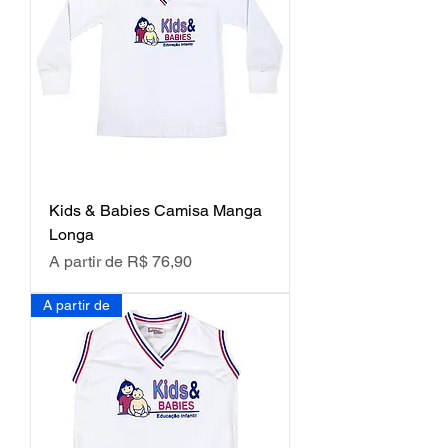
Kids & Babies Camisa Manga
Longa
Preço promocional
A partir de
R$ 76,90
A partir de