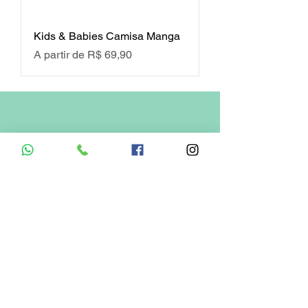
Kids & Babies Camisa Manga
Preço promocional
A partir de
R$ 69,90
Cadastre-se em nosso
boletim informativo
Obtenha todas as informações mais
recentes sobre produtos e ofertas
Enviar