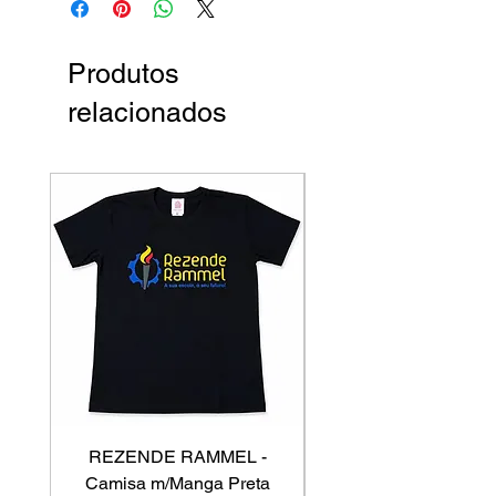
Produtos
relacionados
REZENDE RAMMEL -
GISS - Calça Mole
Camisa m/Manga Preta