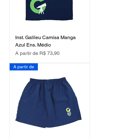
Inst. Galileu Camisa Manga
Azul Ens. Médio
Preço promocional
A partir de
R$ 73,90
A partir de