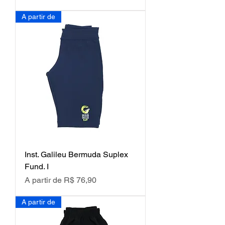
A partir de
Inst. Galileu Bermuda Suplex
Fund. I
Preço promocional
A partir de
R$ 76,90
A partir de