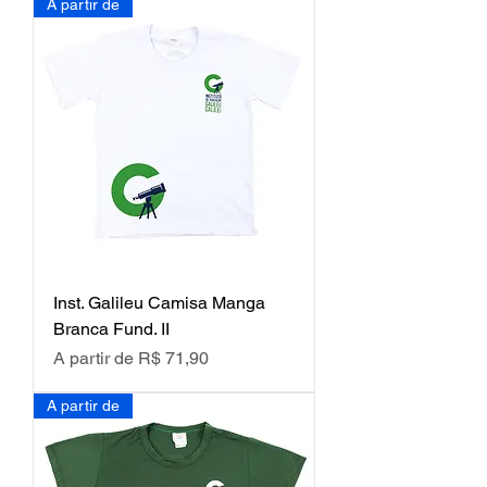
A partir de
Inst. Galileu Camisa Manga
Branca Fund. II
Preço promocional
A partir de
R$ 71,90
A partir de