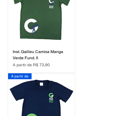
Inst. Galileu Camisa Manga
Verde Fund. II
Preço promocional
A partir de
R$ 73,90
A partir de