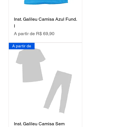
Inst. Galileu Camisa Azul Fund.
I
Preço promocional
A partir de
R$ 69,90
A partir de
Inst. Galileu Camisa Sem