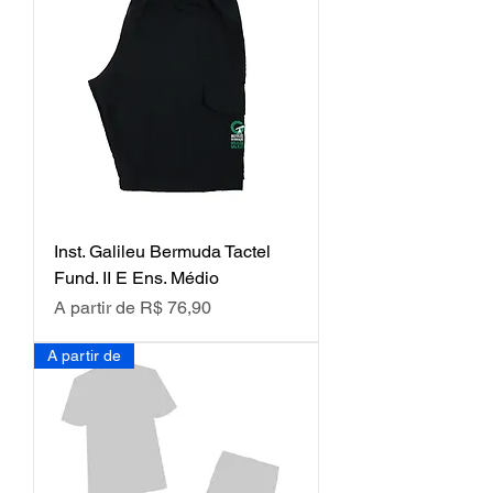
Inst. Galileu Bermuda Tactel
Fund. II E Ens. Médio
Preço promocional
A partir de
R$ 76,90
A partir de