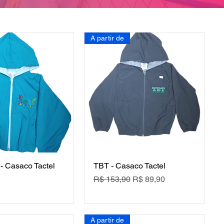
A partir de
i - Casaco Tactel
TBT - Casaco Tactel
Preço normal
Preço promocional
R$ 153,90
R$ 89,90
A partir de