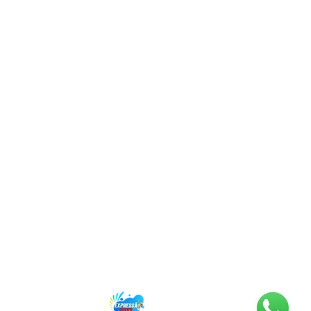
so de dúvidas ? Entre em contato
zando um dos meios de comunicação
(21) 99362-5442
ac@castelinho-uniformes.com.br
Política de Privacidade
 com EXPRESSÃO SITES