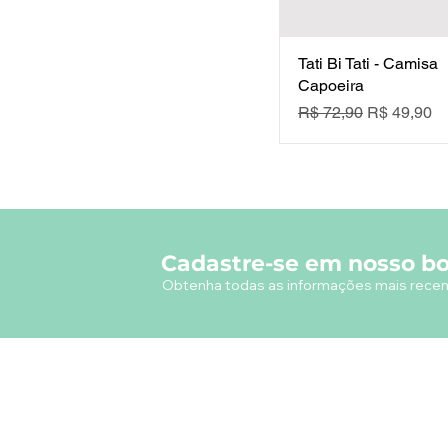
Tati Bi Tati - Camisa
Capoeira
Preço normal
Preço prom
R$ 72,90
R$ 49,90
Cadastre-se em nosso bo
Obtenha todas as informações mais recen
A empresa