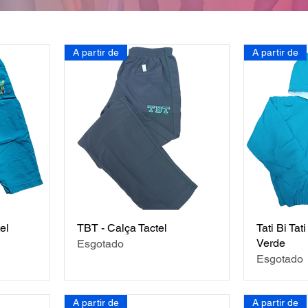
A partir de
A partir de
el
TBT - Calça Tactel
Tati Bi Tat
Verde
Esgotado
Esgotado
A partir de
A partir de