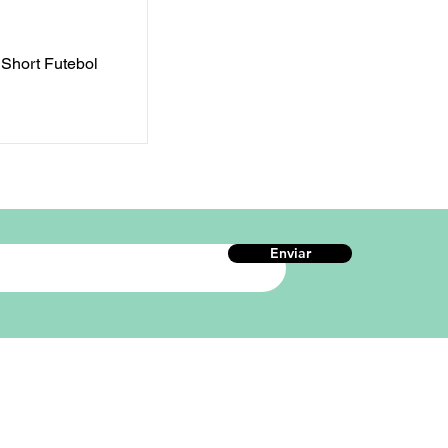
i Short Futebol
Enviar
rmações de Contato