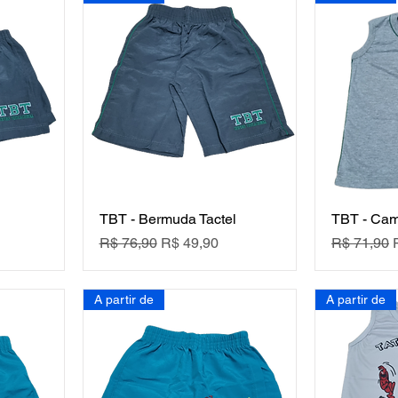
TBT - Bermuda Tactel
TBT - Ca
ocional
Preço normal
Preço promocional
Preço nor
R$ 76,90
R$ 49,90
R$ 71,90
A partir de
A partir de