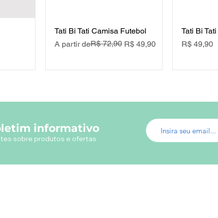
Tati Bi Tati Camisa Futebol
Tati Bi Tat
Preço normal
Preço promocional
R$ 72,90
Preço
A partir de
R$ 49,90
R$ 49,90
ocional
letim informativo
tes sobre produtos e ofertas
Menu do Site
Info