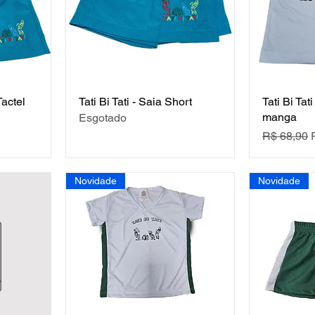
Tactel
Tati Bi Tati - Saia Short
Tati Bi Ta
manga
Esgotado
ocional
Preço nor
R$ 68,90
Novidade
Novidade