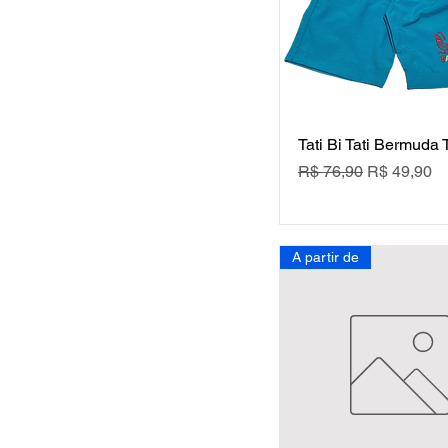
Tati Bi Tati Bermuda 
Preço normal
Preço prom
R$ 76,90
R$ 49,90
A partir de