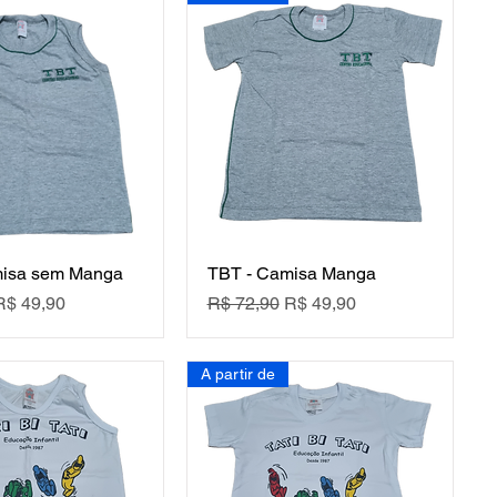
misa sem Manga
TBT - Camisa Manga
mal
Preço promocional
Preço normal
Preço promocional
R$ 49,90
R$ 72,90
R$ 49,90
A partir de