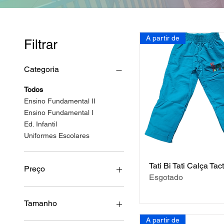
A partir de
Filtrar
Categoria
Todos
Ensino Fundamental II
Ensino Fundamental I
Ed. Infantil
Uniformes Escolares
Tati Bi Tati Calça Tact
Preço
Esgotado
R$ 49
R$ 90
Tamanho
A partir de
01