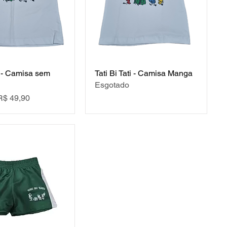
ti - Camisa sem
Tati Bi Tati - Camisa Manga
Esgotado
mal
Preço promocional
R$ 49,90