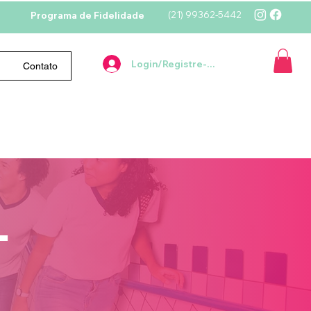
(21)
99362-5442
Programa de Fidelidade
Login/Registre-se
Contato
T