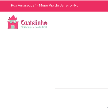
Rua Amaragi, 24 - Meier Rio de Janeiro - RJ