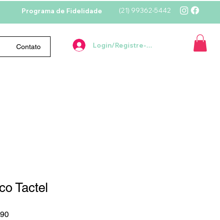
(21)
99362-5442
Programa de Fidelidade
Login/Registre-se
Contato
co Tactel
Preço
,90