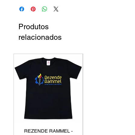
Produtos
relacionados
REZENDE RAMMEL -
GISS - Calça Mole