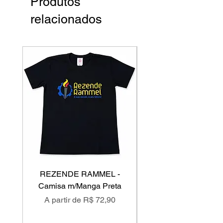
Produtos
relacionados
REZENDE RAMMEL -
GISS - Calça Mole
Camisa m/Manga Preta
Preço promocional
Preço promociona
A partir de
R$ 72,90
A partir de