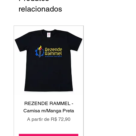
relacionados
REZENDE RAMMEL -
GISS - Calça Mole
Camisa m/Manga Preta
Preço promocional
Preço promociona
A partir de
R$ 72,90
A partir de