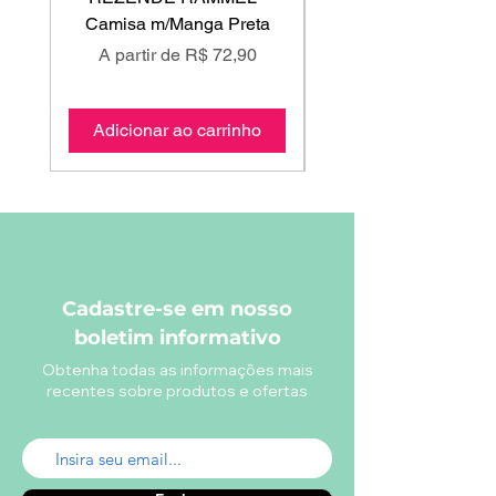
Camisa m/Manga Preta
Preço promocional
Preço promociona
A partir de
R$ 72,90
A partir de
Adicionar ao carrinho
Adicionar ao carri
Cadastre-se em nosso
boletim informativo
Obtenha todas as informações mais
recentes sobre produtos e ofertas