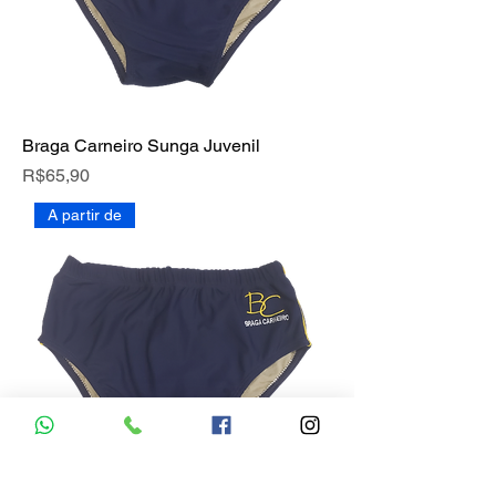
Braga Carneiro Sunga Juvenil
Price
R$65,90
A partir de