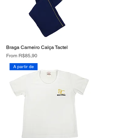
Braga Carneiro Calça Tactel
Price
From R$85,90
A partir de