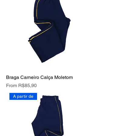
Braga Carneiro Calça Moletom
Price
From R$85,90
A partir de