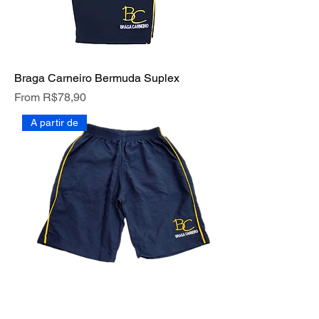
Braga Carneiro Bermuda Suplex
Price
From R$78,90
A partir de