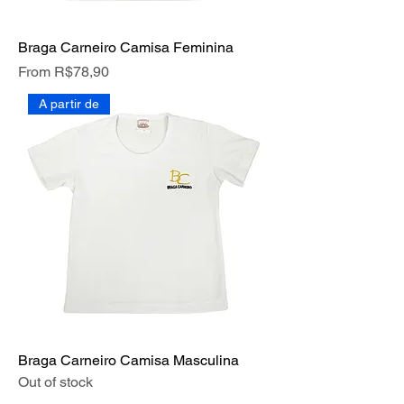
Braga Carneiro Camisa Feminina
Price
From R$78,90
A partir de
Braga Carneiro Camisa Masculina
Out of stock