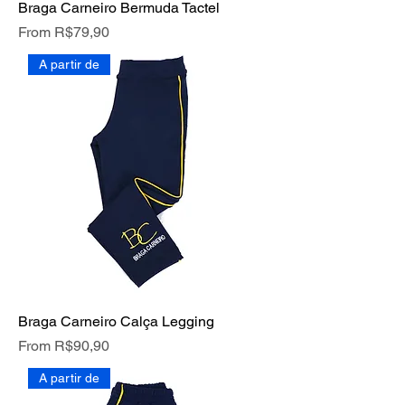
Braga Carneiro Bermuda Tactel
Price
From R$79,90
A partir de
Braga Carneiro Calça Legging
Price
From R$90,90
A partir de