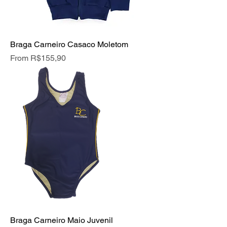
Braga Carneiro Casaco Moletom
Price
From R$155,90
Braga Carneiro Maio Juvenil