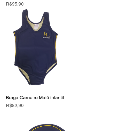
Price
R$95,90
Braga Carneiro Maiô infantil
Price
R$82,90