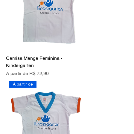
Camisa Manga Feminina -
Kindergarten
Preço promocional
A partir de
R$ 72,90
A partir de