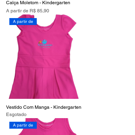
Calça Moletom - Kindergarten
Preço promocional
A partir de
R$ 85,90
A partir de
Vestido Com Manga - Kindergarten
Esgotado
A partir de