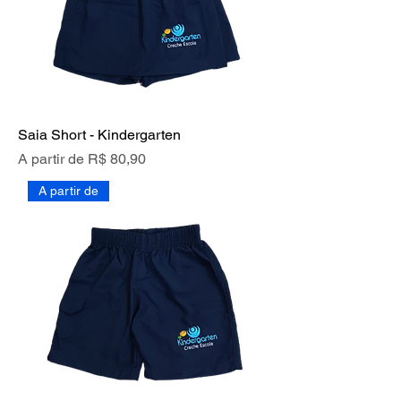
Saia Short - Kindergarten
Preço promocional
A partir de
R$ 80,90
A partir de