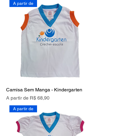
A partir de
Camisa Sem Manga - Kindergarten
Preço promocional
A partir de
R$ 68,90
A partir de