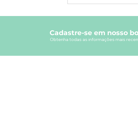
Cadastre-se em nosso bo
Obtenha todas as informações mais recen
A empresa
Desde 1980, o Castelinho Uniformes tem
como missão entregar uniformes escolares
de alta qualidade.
Ver mais...
RODRIGO DE MELO LIMA
CNPJ.: 08.382.686/0001-34
Rua Real Grandeza, 178 - Rio de Janeiro