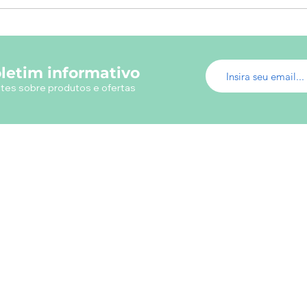
letim informativo
tes sobre produtos e ofertas
Menu do Site
Info
Fábrica de Uniformes
Em ca
Uniformes Profissionais
utili
Fábrica Uniformes Escolares
Camisetas Promocionais
Camisas Polos
Loja Virtual Uniformes
s
Livros