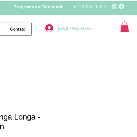
(21)
99362-5442
Programa de Fidelidade
Login/Registre-se
Contato
ga Longa -
en