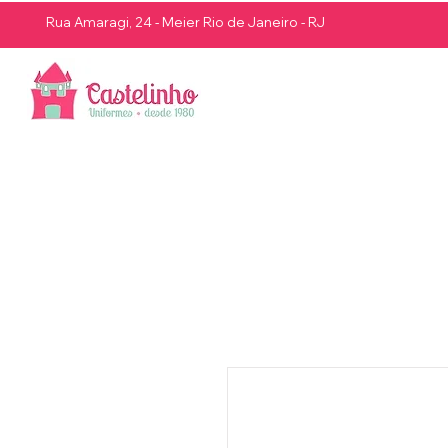
Rua Amaragi, 24 - Meier Rio de Janeiro - RJ