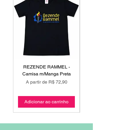
REZENDE RAMMEL -
GISS - Calça Mole
Camisa m/Manga Preta
Preço promocional
Preço promociona
A partir de
R$ 72,90
A partir de
Adicionar ao carrinho
Adicionar ao carri