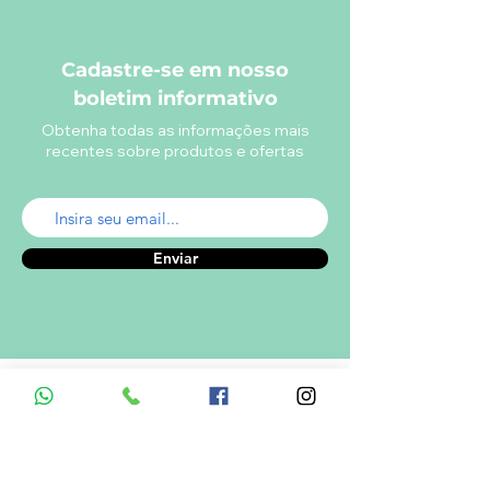
Cadastre-se em nosso
boletim informativo
Obtenha todas as informações mais
recentes sobre produtos e ofertas
Enviar
A empresa
Desde 1980, o Castelinho Uniformes tem
como missão entregar uniformes escolares
de alta qualidade.
Ver mais...