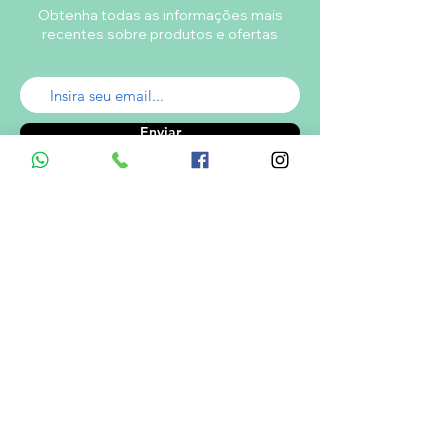
Obtenha todas as informações mais
recentes sobre produtos e ofertas
Enviar
A empresa
Desde 1980, o Castelinho Uniformes tem
como missão entregar uniformes escolares
de alta qualidade.
Ver mais...
RODRIGO DE MELO LIMA
CNPJ.: 08.382.686/0001-34
Informações de Contato
Em caso de dúvidas ? Entre em