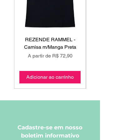
REZENDE RAMMEL -
GISS - Calça Mole
Camisa m/Manga Preta
Preço promocional
Preço promociona
A partir de
R$ 72,90
A partir de
Adicionar ao carrinho
Adicionar ao carri
Cadastre-se em nosso
boletim informativo