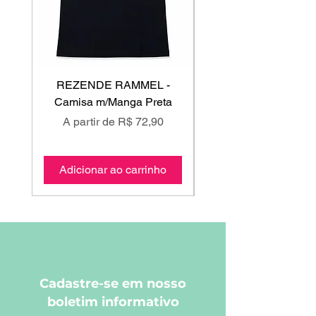
REZENDE RAMMEL -
GISS - Calça Mole
Camisa m/Manga Preta
Preço promocional
Preço promociona
A partir de
R$ 72,90
A partir de
Adicionar ao carrinho
Adicionar ao carri
Cadastre-se em nosso
boletim informativo