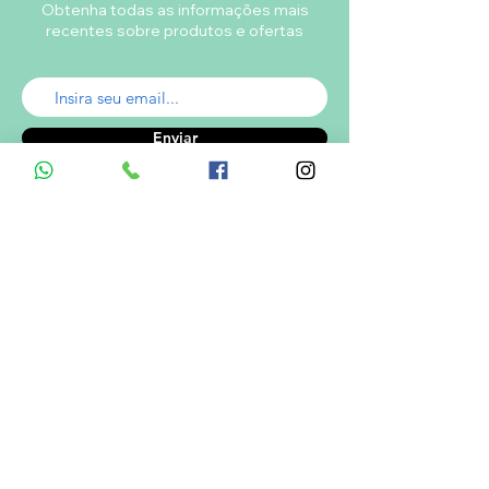
Obtenha todas as informações mais
recentes sobre produtos e ofertas
Enviar
A empresa
Desde 1980, o Castelinho Uniformes tem
como missão entregar uniformes escolares
de alta qualidade.
Ver mais...
RODRIGO DE MELO LIMA
CNPJ.: 08.382.686/0001-34
Informações de Contato
Em caso de dúvidas ? Entre em