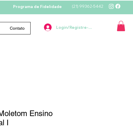
(21)
99362-5442
Programa de Fidelidade
Login/Registre-se
Contato
Moletom Ensino
l I