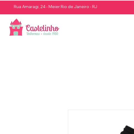
Rua Amaragi, 24 - Meier Rio de Janeiro - RJ