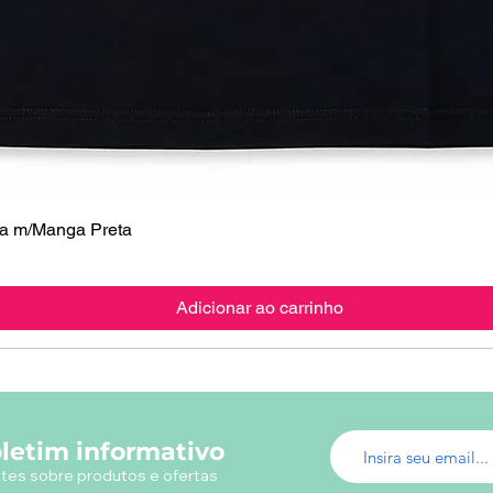
 m/Manga Preta
Visualização rápida
Adicionar ao carrinho
letim informativo
tes sobre produtos e ofertas