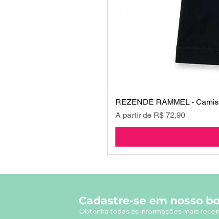
REZENDE RAMMEL - Camisa
Preço promocional
A partir de
R$ 72,90
Cadastre-se em nosso bo
Obtenha todas as informações mais recen