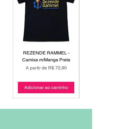
REZENDE RAMMEL -
GISS - Calça Mole
Camisa m/Manga Preta
Preço promocional
Preço promociona
A partir de
R$ 72,90
A partir de
Adicionar ao carrinho
Adicionar ao carri