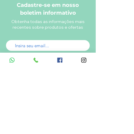
Cadastre-se em nosso
boletim informativo
Obtenha todas as informações mais
recentes sobre produtos e ofertas
Enviar
A empresa
Desde 1980, o Castelinho Uniformes tem
como missão entregar uniformes escolares
de alta qualidade.
Ver mais...
RODRIGO DE MELO LIMA
CNPJ.: 08.382.686/0001-34