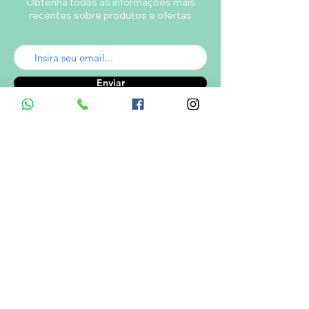
Obtenha todas as informações mais
recentes sobre produtos e ofertas
Enviar
A empresa
Desde 1980, o Castelinho Uniformes tem
como missão entregar uniformes escolares
de alta qualidade.
Ver mais...
RODRIGO DE MELO LIMA
CNPJ.: 08.382.686/0001-34
Informações de Contato
Em caso de dúvidas ? Entre em