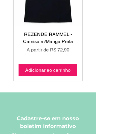
REZENDE RAMMEL -
GISS - Calça Mole
Camisa m/Manga Preta
Preço promocional
Preço promociona
A partir de
R$ 72,90
A partir de
Adicionar ao carrinho
Adicionar ao carri
Cadastre-se em nosso
boletim informativo