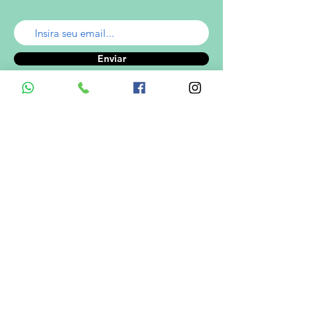
Enviar
A empresa
Desde 1980, o Castelinho Uniformes tem
como missão entregar uniformes escolares
de alta qualidade.
Ver mais...
RODRIGO DE MELO LIMA
CNPJ.: 08.382.686/0001-34
Informações de Contato
Em caso de dúvidas ? Entre em
contato utilizando um dos meios de
comunicação