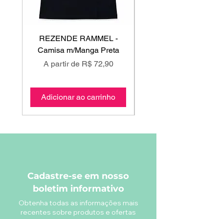
REZENDE RAMMEL -
GISS - Calça Mole
Camisa m/Manga Preta
Preço promocional
Preço promociona
A partir de
R$ 72,90
A partir de
Adicionar ao carrinho
Adicionar ao carri
Cadastre-se em nosso
boletim informativo
Obtenha todas as informações mais
recentes sobre produtos e ofertas