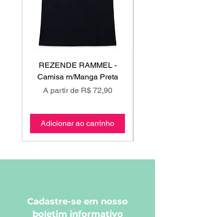
REZENDE RAMMEL -
GISS - Calça Mole
Camisa m/Manga Preta
Preço promocional
Preço promociona
A partir de
R$ 72,90
A partir de
Adicionar ao carrinho
Adicionar ao carri
Cadastre-se em nosso
boletim informativo