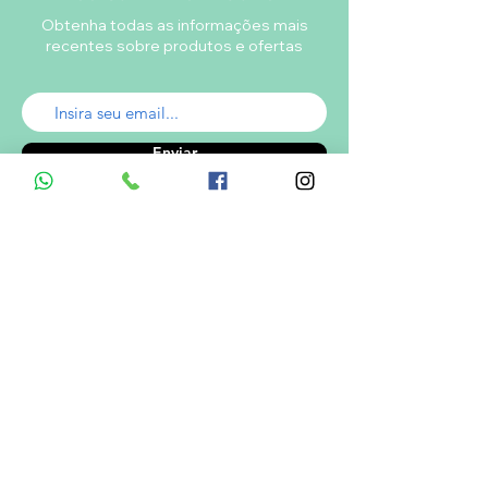
Obtenha todas as informações mais
recentes sobre produtos e ofertas
Enviar
A empresa
Desde 1980, o Castelinho Uniformes tem
como missão entregar uniformes escolares
de alta qualidade.
Ver mais...
RODRIGO DE MELO LIMA
CNPJ.: 08.382.686/0001-34
Informações de Contato