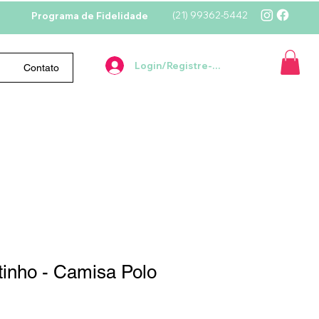
(21)
99362-5442
Programa de Fidelidade
Login/Registre-se
Contato
tinho - Camisa Polo