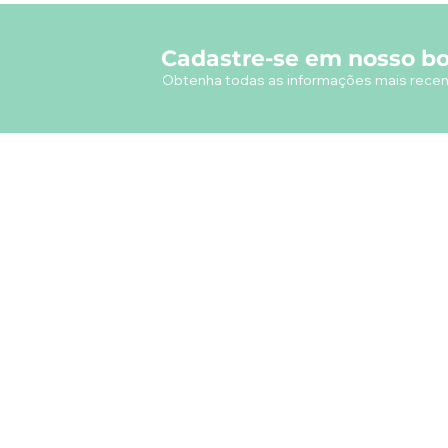
Cadastre-se em nosso bo
Obtenha todas as informações mais recen
A empresa
Desde 1980, o Castelinho Uniformes tem
como missão entregar uniformes escolares
de alta qualidade.
Ver mais...
RODRIGO DE MELO LIMA
CNPJ.: 08.382.686/0001-34
Rua Real Grandeza, 178 - Rio de Janeiro
CEP: 22.281-032