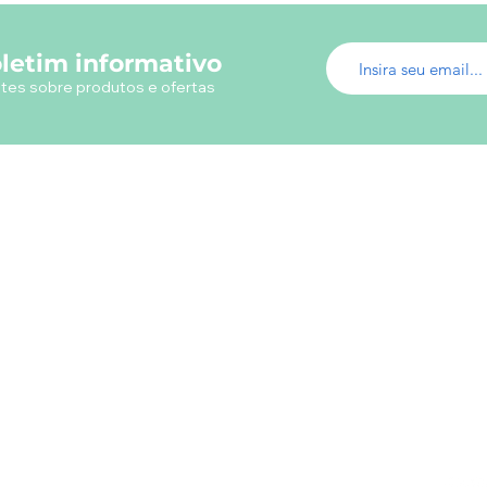
letim informativo
tes sobre produtos e ofertas
Menu do Site
Info
Fábrica de Uniformes
Em ca
Uniformes Profissionais
utili
Fábrica Uniformes Escolares
Camisetas Promocionais
Camisas Polos
Loja Virtual Uniformes
s
Livros
Papelaria
Presentes