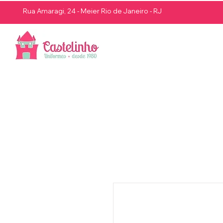
Rua Amaragi, 24 - Meier Rio de Janeiro - RJ