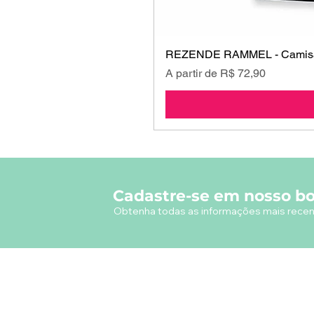
REZENDE RAMMEL - Camisa
Preço promocional
A partir de
R$ 72,90
Cadastre-se em nosso bo
Obtenha todas as informações mais recen
A empresa