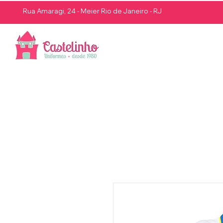
Rua Amaragi, 24 - Meier Rio de Janeiro - RJ