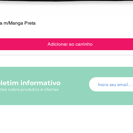
 m/Manga Preta
Visualização rápida
Adicionar ao carrinho
letim informativo
tes sobre produtos e ofertas
Menu do Site
Info