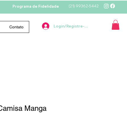
(21)
99362-5442
Programa de Fidelidade
Login/Registre-se
Contato
o Camisa Manga