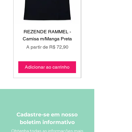
REZENDE RAMMEL -
GISS - Calça Mole
Camisa m/Manga Preta
Preço promocional
Preço promociona
A partir de
R$ 72,90
A partir de
Adicionar ao carrinho
Adicionar ao carri
Cadastre-se em nosso
boletim informativo
Obtenha todas as informações mais