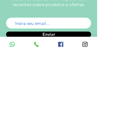
recentes sobre produtos e ofertas
Enviar
A empresa
Desde 1980, o Castelinho Uniformes tem
como missão entregar uniformes escolares
de alta qualidade.
Ver mais...
RODRIGO DE MELO LIMA
CNPJ.: 08.382.686/0001-34
Informações de Contato
Em caso de dúvidas ? Entre em