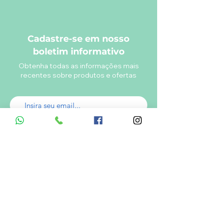
Cadastre-se em nosso
boletim informativo
Obtenha todas as informações mais
recentes sobre produtos e ofertas
Enviar
A empresa
Desde 1980, o Castelinho Uniformes tem
como missão entregar uniformes escolares