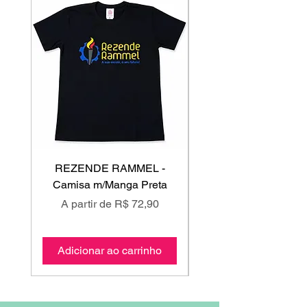
REZENDE RAMMEL -
GISS - Calça Mole
Camisa m/Manga Preta
Preço promocional
Preço promociona
A partir de
R$ 72,90
A partir de
Adicionar ao carrinho
Adicionar ao carri