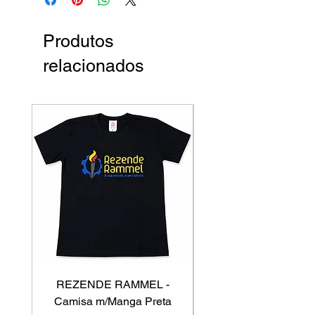
Produtos
relacionados
REZENDE RAMMEL -
GISS - Calça Mole
Camisa m/Manga Preta