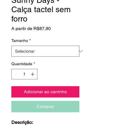
Sunny Days -
Calça tactel sem
forro
Preço
A partir de
R$87,90
promocional
Tamanho
*
Quantidade
*
Adicionar ao carrinho
Comprar
Descrição: