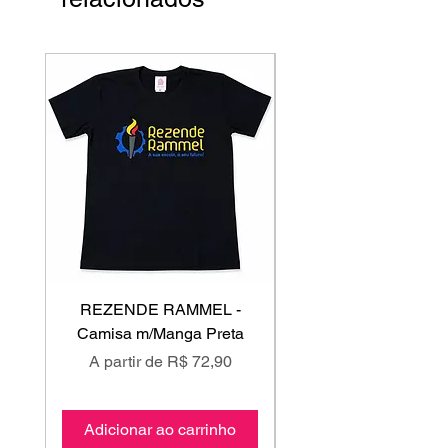
REZENDE RAMMEL -
GISS - Calça Mole
Camisa m/Manga Preta
Preço promocional
Preço promociona
A partir de
R$ 72,90
A partir de
Adicionar ao carrinho
Adicionar ao carri