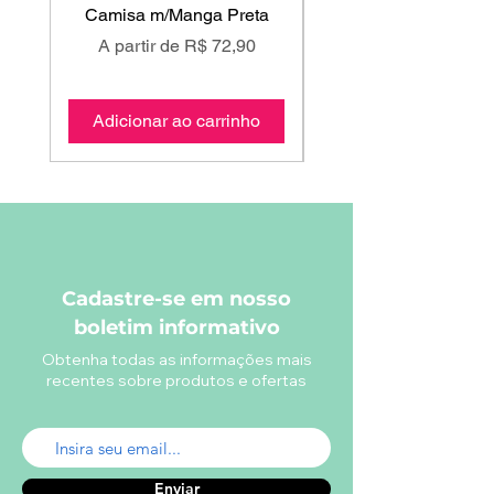
Camisa m/Manga Preta
Preço promocional
Preço promociona
A partir de
R$ 72,90
A partir de
Adicionar ao carrinho
Adicionar ao carri
Cadastre-se em nosso
boletim informativo
Obtenha todas as informações mais
recentes sobre produtos e ofertas
Enviar