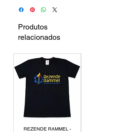
Produtos
relacionados
REZENDE RAMMEL -
GISS - Calça Mole