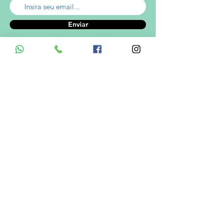
Enviar
A empresa
Desde 1980, o Castelinho Uniformes tem
como missão entregar uniformes escolares
de alta qualidade.
Ver mais...
RODRIGO DE MELO LIMA
CNPJ.: 08.382.686/0001-34
Informações de Contato
Em caso de dúvidas ? Entre em
contato utilizando um dos meios de
comunicação