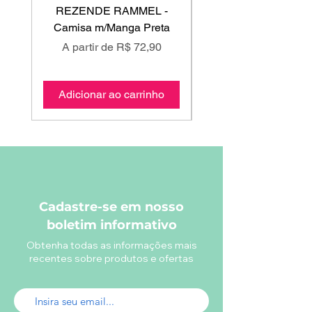
REZENDE RAMMEL -
GISS - Calça Mole
Camisa m/Manga Preta
Preço promocional
Preço promociona
A partir de
R$ 72,90
A partir de
Adicionar ao carrinho
Adicionar ao carri
Cadastre-se em nosso
boletim informativo
Obtenha todas as informações mais
recentes sobre produtos e ofertas