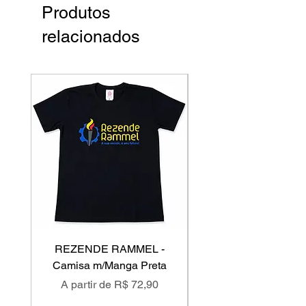
Produtos
relacionados
REZENDE RAMMEL -
GISS - Calça Mole
Camisa m/Manga Preta
Preço promocional
Preço promociona
A partir de
R$ 72,90
A partir de