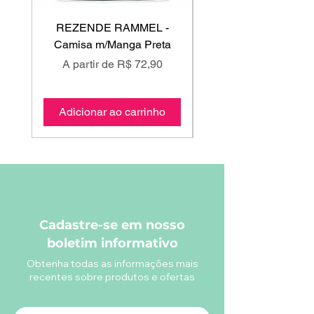
REZENDE RAMMEL -
GISS - Calça Mole
Camisa m/Manga Preta
Preço promocional
Preço promociona
A partir de
R$ 72,90
A partir de
Adicionar ao carrinho
Adicionar ao carri
Cadastre-se em nosso
boletim informativo
Obtenha todas as informações mais
recentes sobre produtos e ofertas