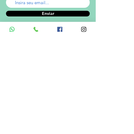
Enviar
A empresa
Desde 1980, o Castelinho Uniformes tem
como missão entregar uniformes escolares
de alta qualidade.
Ver mais...
RODRIGO DE MELO LIMA
CNPJ.: 08.382.686/0001-34
Informações de Contato
Em caso de dúvidas ? Entre em
contato utilizando um dos meios de
comunicação