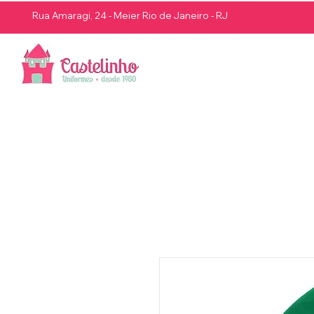
Rua Amaragi, 24 - Meier Rio de Janeiro - RJ