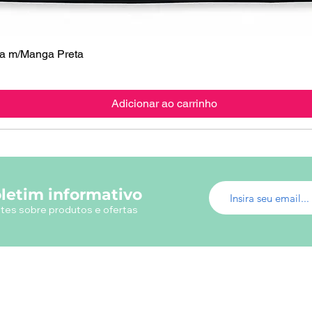
 m/Manga Preta
Visualização rápida
Adicionar ao carrinho
letim informativo
tes sobre produtos e ofertas
Menu do Site
Info