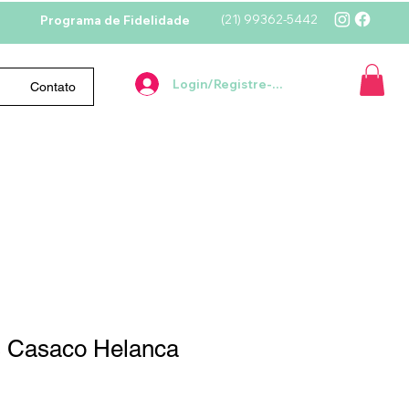
(21)
99362-5442
Programa de Fidelidade
Login/Registre-se
Contato
 Casaco Helanca