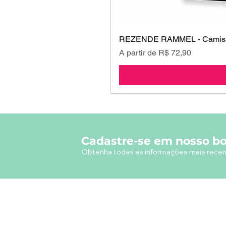
REZENDE RAMMEL - Camisa
Preço promocional
A partir de
R$ 72,90
Cadastre-se em nosso bo
Obtenha todas as informações mais recen
A empresa