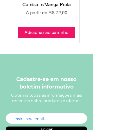
Camisa m/Manga Preta
Preço promocional
Preço promociona
A partir de
R$ 72,90
A partir de
Adicionar ao carrinho
Adicionar ao carri
Cadastre-se em nosso
boletim informativo
Obtenha todas as informações mais
recentes sobre produtos e ofertas
Enviar