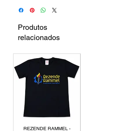
Produtos
relacionados
REZENDE RAMMEL -
GISS - Calça Mole