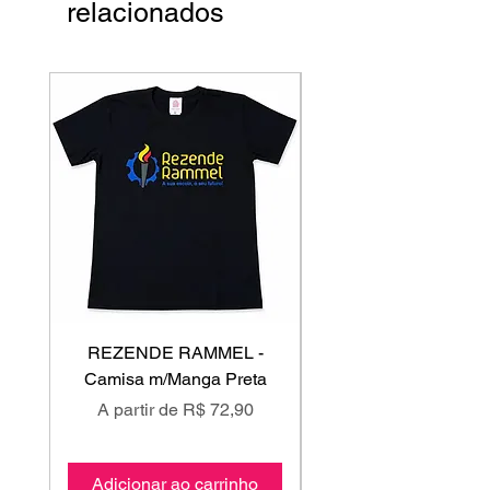
relacionados
REZENDE RAMMEL -
GISS - Calça Mole
Camisa m/Manga Preta
Preço promocional
Preço promociona
A partir de
R$ 72,90
A partir de
Adicionar ao carrinho
Adicionar ao carri