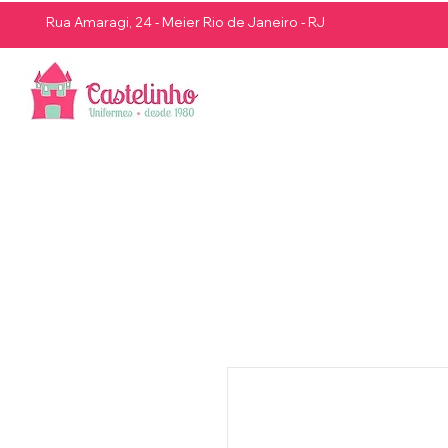
Rua Amaragi, 24 - Meier Rio de Janeiro - RJ