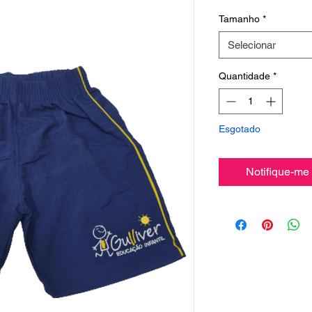
Tamanho
*
Selecionar
Quantidade
*
Esgotado
Notifique-me 