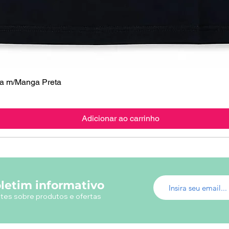
 m/Manga Preta
Visualização rápida
Adicionar ao carrinho
letim informativo
tes sobre produtos e ofertas