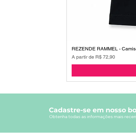
REZENDE RAMMEL - Camisa
Preço promocional
A partir de
R$ 72,90
Cadastre-se em nosso bo
Obtenha todas as informações mais recen