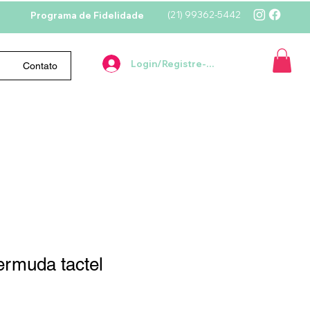
(21)
99362-5442
Programa de Fidelidade
Login/Registre-se
Contato
Bermuda tactel