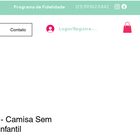
(21)
99362-5442
Programa de Fidelidade
Login/Registre-se
Contato
 - Camisa Sem
nfantil