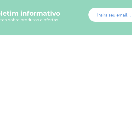
letim informativo
tes sobre produtos e ofertas
Menu do Site
Info
Fábrica de Uniformes
Em ca
Uniformes Profissionais
utili
Fábrica Uniformes Escolares
Camisetas Promocionais
Camisas Polos
Loja Virtual Uniformes
s
Livros
Papelaria
Presentes
Contatos