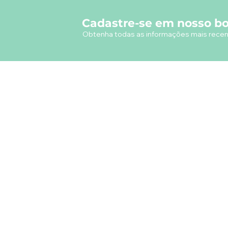
Cadastre-se em nosso bo
Obtenha todas as informações mais recen
A empresa
Desde 1980, o Castelinho Uniformes tem
como missão entregar uniformes escolares
de alta qualidade.
Ver mais...
RODRIGO DE MELO LIMA
CNPJ.: 08.382.686/0001-34
Rua Real Grandeza, 178 - Rio de Janeiro
CEP: 22.281-032