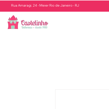
Rua Amaragi, 24 - Meier Rio de Janeiro - RJ