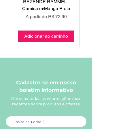
REZENDE RAMMEL -
GISS - Calça Mole
Camisa m/Manga Preta
Preço promocional
Preço promociona
A partir de
R$ 72,90
A partir de
Adicionar ao carrinho
Adicionar ao carri
Cadastre-se em nosso
boletim informativo
Obtenha todas as informações mais
recentes sobre produtos e ofertas