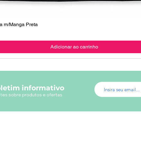
 m/Manga Preta
Visualização rápida
Adicionar ao carrinho
letim informativo
tes sobre produtos e ofertas
Menu do Site
Info