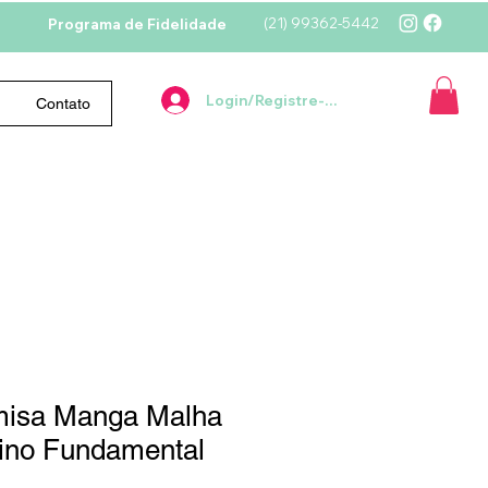
(21)
99362-5442
Programa de Fidelidade
Login/Registre-se
Contato
misa Manga Malha
ino Fundamental