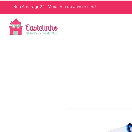
Rua Amaragi, 24 - Meier Rio de Janeiro - RJ