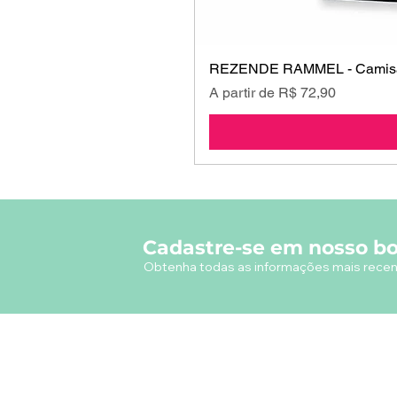
REZENDE RAMMEL - Camisa
Preço promocional
A partir de
R$ 72,90
Cadastre-se em nosso bo
Obtenha todas as informações mais recen
A empresa