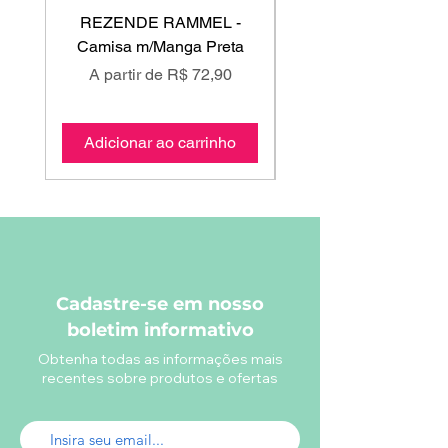
REZENDE RAMMEL -
GISS - Calça Mole
Camisa m/Manga Preta
Preço promocional
Preço promociona
A partir de
R$ 72,90
A partir de
Adicionar ao carrinho
Adicionar ao carri
Cadastre-se em nosso
boletim informativo
Obtenha todas as informações mais
recentes sobre produtos e ofertas