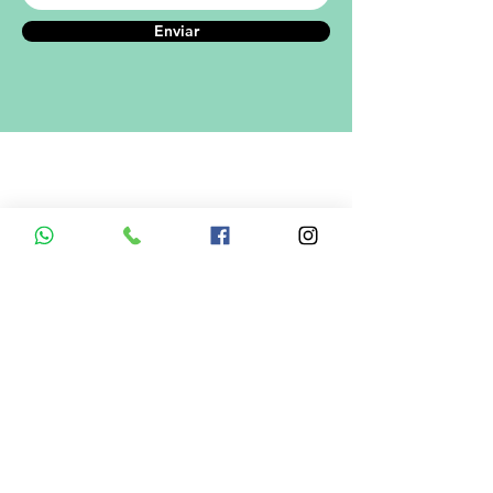
Enviar
A empresa
Desde 1980, o Castelinho Uniformes tem
como missão entregar uniformes escolares
de alta qualidade.
Ver mais...
RODRIGO DE MELO LIMA
CNPJ.: 08.382.686/0001-34
Informações de Contato
Em caso de dúvidas ? Entre em
contato utilizando um dos meios de
comunicação
Menu do Site