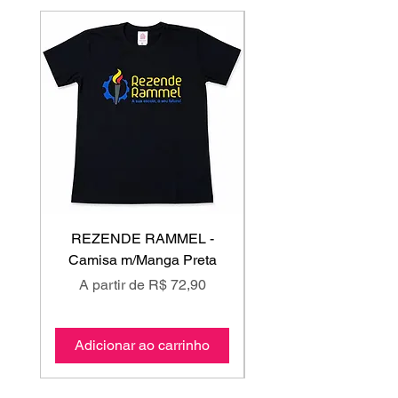
REZENDE RAMMEL -
GISS - Calça Mole
Camisa m/Manga Preta
Preço promocional
Preço promociona
A partir de
R$ 72,90
A partir de
Adicionar ao carrinho
Adicionar ao carri