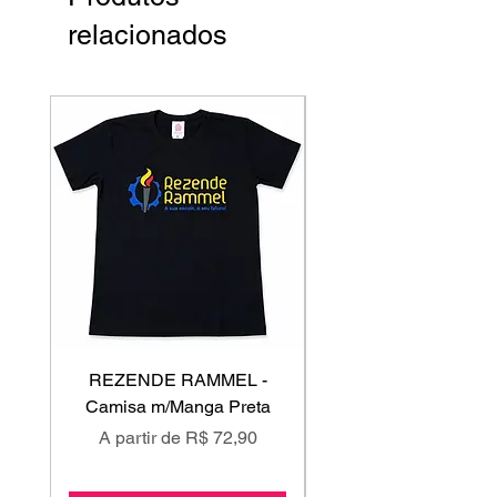
relacionados
REZENDE RAMMEL -
GISS - Calça Mole
Camisa m/Manga Preta
Preço promocional
Preço promociona
A partir de
R$ 72,90
A partir de