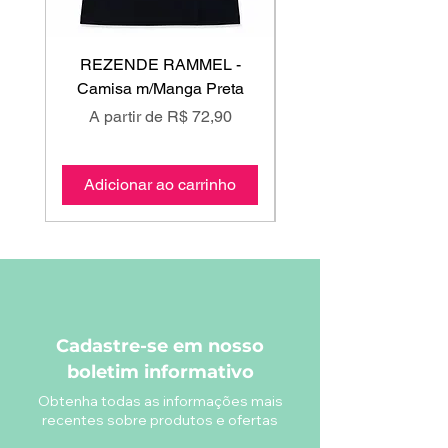
REZENDE RAMMEL -
GISS - Calça Mole
Camisa m/Manga Preta
Preço promocional
Preço promociona
A partir de
R$ 72,90
A partir de
Adicionar ao carrinho
Adicionar ao carri
Cadastre-se em nosso
boletim informativo
Obtenha todas as informações mais
recentes sobre produtos e ofertas