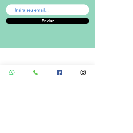
Enviar
A empresa
Desde 1980, o Castelinho Uniformes tem
como missão entregar uniformes escolares
de alta qualidade.
Ver mais...
RODRIGO DE MELO LIMA
CNPJ.: 08.382.686/0001-34
Informações de Contato
Em caso de dúvidas ? Entre em
contato utilizando um dos meios de
comunicação