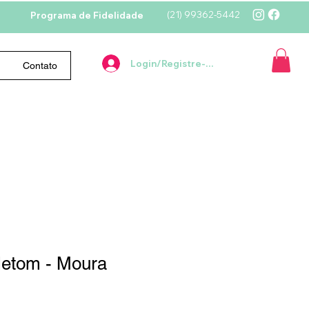
(21)
99362-5442
Programa de Fidelidade
Login/Registre-se
Contato
etom - Moura