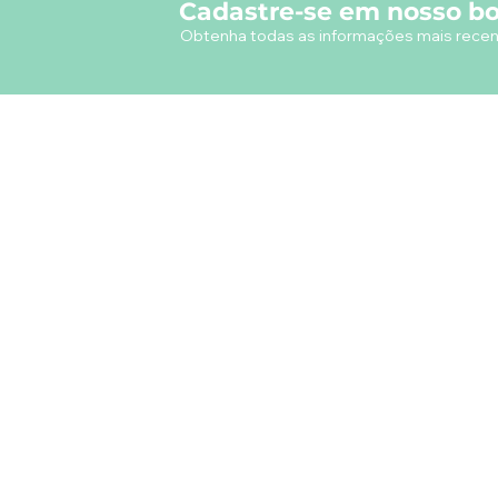
Cadastre-se em nosso bo
Obtenha todas as informações mais recen
A empresa
Desde 1980, o Castelinho Uniformes tem
como missão entregar uniformes escolares
de alta qualidade.
Ver mais...
RODRIGO DE MELO LIMA
CNPJ.: 08.382.686/0001-34
Rua Real Grandeza, 178 - Rio de Janeiro
CEP: 22.281-032