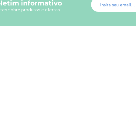
letim informativo
tes sobre produtos e ofertas
Menu do Site
Info
Fábrica de Uniformes
Em ca
Uniformes Profissionais
utili
Fábrica Uniformes Escolares
Camisetas Promocionais
Camisas Polos
Loja Virtual Uniformes
s
Livros
Papelaria
Presentes
Contatos