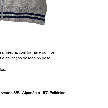
za mescla, com barras e punhos
l e aplicação da logo no peito.
ies.
arzeado
85% Algodão e 15% Poliéster
.