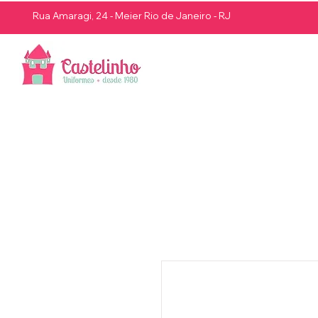
Rua Amaragi, 24 - Meier Rio de Janeiro - RJ