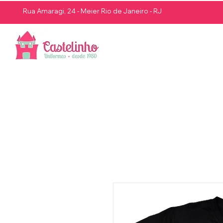
Rua Amaragi, 24 - Meier Rio de Janeiro - RJ