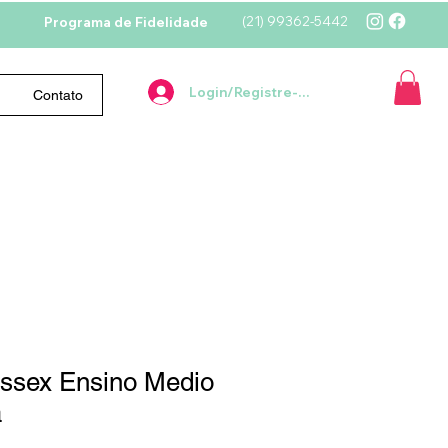
(21)
99362-5442
Programa de Fidelidade
Login/Registre-se
Contato
ssex Ensino Medio
a