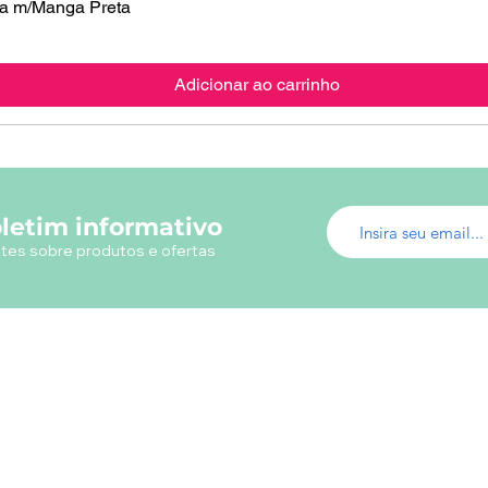
 m/Manga Preta
Visualização rápida
Adicionar ao carrinho
letim informativo
tes sobre produtos e ofertas
Menu do Site
Info
Fábrica de Uniformes
Em ca
Uniformes Profissionais
utili