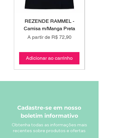
REZENDE RAMMEL -
GISS - Calça Mole
Camisa m/Manga Preta
Preço promocional
Preço promociona
A partir de
R$ 72,90
A partir de
Adicionar ao carrinho
Adicionar ao carri
Cadastre-se em nosso
boletim informativo
Obtenha todas as informações mais
recentes sobre produtos e ofertas