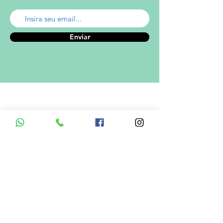
Enviar
A empresa
Desde 1980, o Castelinho Uniformes tem
como missão entregar uniformes escolares
de alta qualidade.
Ver mais...
RODRIGO DE MELO LIMA
CNPJ.: 08.382.686/0001-34
Informações de Contato
Em caso de dúvidas ? Entre em
contato utilizando um dos meios de
comunicação