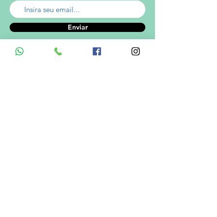
Enviar
A empresa
Desde 1980, o Castelinho Uniformes tem
como missão entregar uniformes escolares
de alta qualidade.
Ver mais...
RODRIGO DE MELO LIMA
CNPJ.: 08.382.686/0001-34
Informações de Contato
Em caso de dúvidas ? Entre em
contato utilizando um dos meios de
comunicação