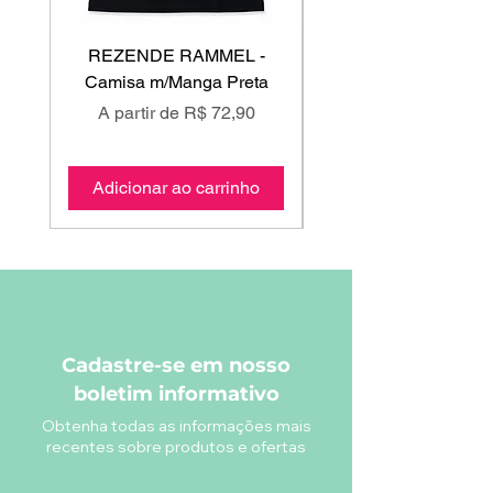
REZENDE RAMMEL -
GISS - Calça Mole
Camisa m/Manga Preta
Preço promocional
Preço promociona
A partir de
R$ 72,90
A partir de
Adicionar ao carrinho
Adicionar ao carri
Cadastre-se em nosso
boletim informativo
Obtenha todas as informações mais
recentes sobre produtos e ofertas