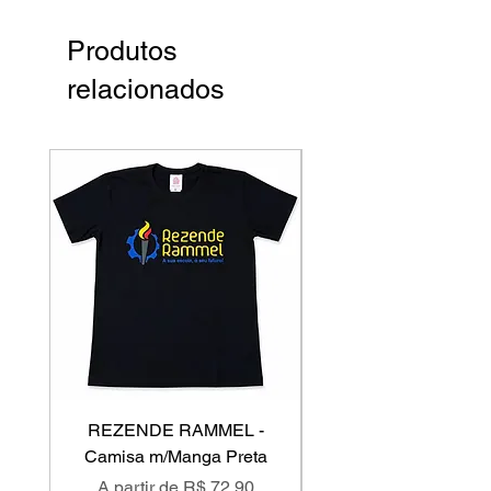
Produtos
relacionados
REZENDE RAMMEL -
GISS - Calça Mole
Camisa m/Manga Preta
Preço promocional
Preço promociona
A partir de
R$ 72,90
A partir de