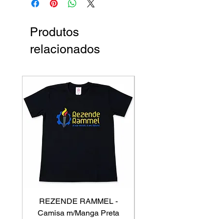
Produtos
relacionados
REZENDE RAMMEL -
GISS - Calça Mole
Camisa m/Manga Preta