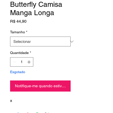
Butterfly Camisa
Manga Longa
Preço
R$ 44,90
Tamanho
*
Quantidade
*
Esgotado
Notifique-me quando estiver disponível
x