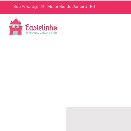
Rua Amaragi, 24 - Meier Rio de Janeiro - RJ