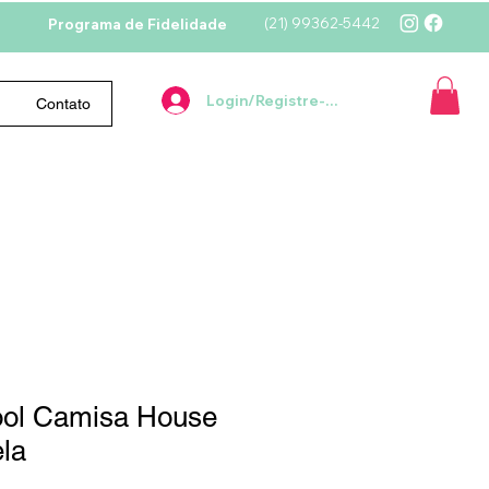
(21)
99362-5442
Programa de Fidelidade
Login/Registre-se
Contato
hool Camisa House
la