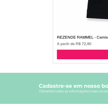
REZENDE RAMMEL - Camisa
Preço promocional
A partir de
R$ 72,90
Cadastre-se em nosso bo
Obtenha todas as informações mais recen